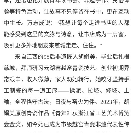
享，还常态化开展青年读书会、非遗手作、民俗体
验等特色活动，让故事不只停留在书中，更在互动
中生长。万志成说：“我想让每个走进书店的人都
能感受到这里的文脉与诗意，让书店成为一扇窗，
吸引更多外地朋友来慈城走走、住住。”
来自江西的95后非遗匠人胡娟美，毕业后扎根
慈城，拜师研习云湖窑越窑青瓷技艺。创业初期异
常艰辛，收入微薄，家人劝她转行，她咬牙坚持手
工制瓷的每一道工序——揉泥、拉坯、修坯、上
釉，全程恪守古法，日夜与窑火为伴。2023年，胡
娟美原创青瓷作品《青舞》获浙江省工艺美术博览
会金奖，如今她已成为市级越窑青瓷非遗代表性传