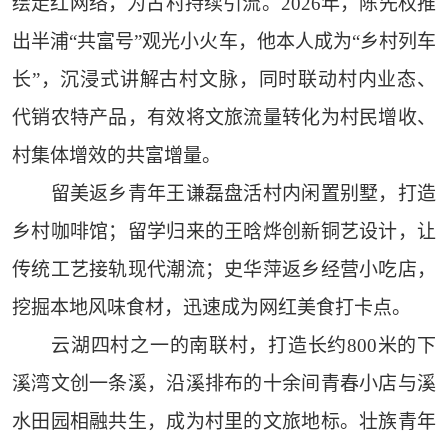
绘走红网络，为古村持续引流。2026年，陈先权推
出半浦“共富号”观光小火车，他本人成为“乡村列车
长”，沉浸式讲解古村文脉，同时联动村内业态、
代销农特产品，有效将文旅流量转化为村民增收、
村集体增效的共富增量。
留美返乡青年王谦磊盘活村内闲置别墅，打造
乡村咖啡馆；留学归来的王晗烨创新铜艺设计，让
传统工艺接轨现代潮流；史华萍返乡经营小吃店，
挖掘本地风味食材，迅速成为网红美食打卡点。
云湖四村之一的南联村，打造长约800米的下
溪湾文创一条溪，沿溪排布的十余间青春小店与溪
水田园相融共生，成为村里的文旅地标。壮族青年