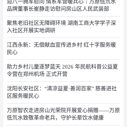
迎八一拥军慰问 情系军营暖兵心｜万原低氘水
品牌董事长崔静走访慰问房山区人民武装部
聚焦老旧社区无障碍环境 湖南工商大学学子深
入社区开展实地调研
江西永新：无偿献血宣传进乡村 红十字服务暖
民心
助力乡村儿童逐梦蓝天 2026 年民航科普公益夏
令营在郑州机场 正式开营
沈阳长安社区：“清凉益夏·善润百家” 慈善进社
区服务暖民心
万原智农走进房山光荣院开展爱心捐赠——万原
低氘水致敬革命老兵，守护长辈饮水健康