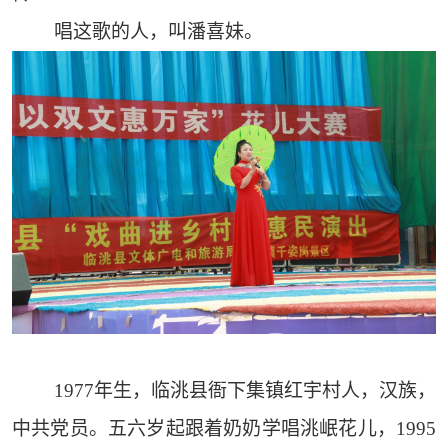
唱这歌的人，叫潘喜妹。
1977年生，临洮县衙下集镇红宇村人，汉族，
中共党员。五六岁起跟着奶奶学唱洮岷花儿，1995