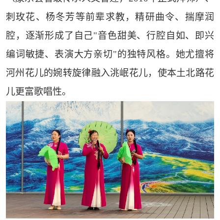
刺玫花、杨冬芳等前辈求教，精研曲令、揣摩润
腔，逐渐形成了自己"音色甜美、行腔自如、即兴
编词敏捷、表演大方亲切"的独特风格。她尤擅将
河州花儿的婉转旋律融入洮岷花儿，使本土北路花
儿更富歌唱性。