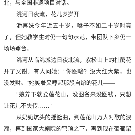
北，与全国非遗项目对话。
洮河日夜流，花儿岁岁开
潘喜妹今年近五十岁，嗓子不如二十岁时亮
了，但她教学生时仍一句句示范，带团队下乡仍一
场场登台。
洮河从临洮城边日夜北流，紫松山上的杜鹃花
开了又谢。有人问她："你图啥？没大红大紫，也
没发财。"她笑着又哼起那段自编的花儿——
"娘养下就爱莲花山，没图名来没图钱，只想
让花儿不失传……"
从奶奶炕头的摇篮曲，到莲花山万人对歌的浪
潮，再到国家大剧院的穹顶之下，再到现在葡萄架