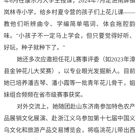
年6月在康乐为大学生授课；2024年7月走进南屏镇
岚林寺小学，给乡村夏令营的孩子们上花儿课——
教他们听辨曲令、学编简单唱词、体会拖腔韵
味。"小孩子不一定马上学会，但只要觉得好听、
好玩，种子就种下了。"
她还多次应邀担任花儿赛事评委（如2023年漳
县金钟花儿大奖赛），以专业眼光发掘新人。目前
她已培养潘吉琴、潘小霞等一批青年花儿骨干，姐
妹组合频频在省市级赛事获奖。
对外交流上，她随团赴山东济南参加特色农产
品展销文化展演、赴浙江义乌参加第十七届中国义
乌文化和旅游产品交易博览会，将临洮花儿带出西