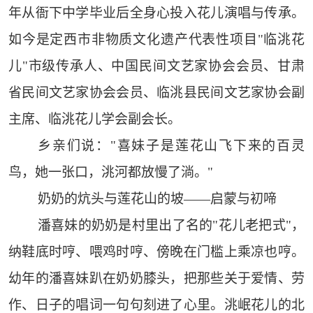
年从衙下中学毕业后全身心投入花儿演唱与传承。
如今是定西市非物质文化遗产代表性项目"临洮花
儿"市级传承人、中国民间文艺家协会会员、甘肃
省民间文艺家协会会员、临洮县民间文艺家协会副
主席、临洮花儿学会副会长。
乡亲们说："喜妹子是莲花山飞下来的百灵
鸟，她一张口，洮河都放慢了淌。"
奶奶的炕头与莲花山的坡——启蒙与初啼
潘喜妹的奶奶是村里出了名的"花儿老把式"，
纳鞋底时哼、喂鸡时哼、傍晚在门槛上乘凉也哼。
幼年的潘喜妹趴在奶奶膝头，把那些关于爱情、劳
作、日子的唱词一句句刻进了心里。洮岷花儿的北