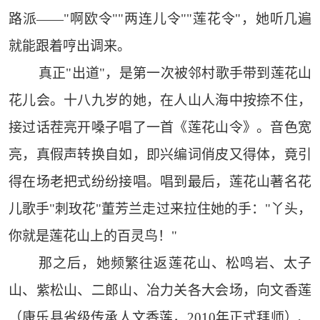
路派——"啊欧令""两连儿令""莲花令"，她听几遍
就能跟着哼出调来。
真正"出道"，是第一次被邻村歌手带到莲花山
花儿会。十八九岁的她，在人山人海中按捺不住，
接过话茬亮开嗓子唱了一首《莲花山令》。音色宽
亮，真假声转换自如，即兴编词俏皮又得体，竟引
得在场老把式纷纷接唱。唱到最后，莲花山著名花
儿歌手"刺玫花"董芳兰走过来拉住她的手："丫头，
你就是莲花山上的百灵鸟！"
那之后，她频繁往返莲花山、松鸣岩、太子
山、紫松山、二郎山、冶力关各大会场，向文香莲
（康乐县省级传承人文香莲，2010年正式拜师）、