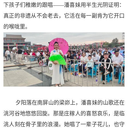
下孩子们稚嫩的跟唱——潘喜妹用半生光阴证明：
真正的非遗从不会老去，它活在每一副肯为它开口
的喉咙里。
夕阳落在南屏山的梁峁上，潘喜妹的山歌还在
洮河谷地悠悠回旋。那是庄稼人的喜怒哀乐，是临
洮人刻在骨子里的浪漫。她唱了一辈子花儿，也守