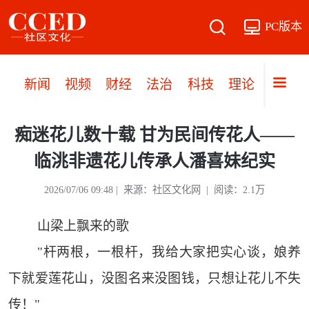
PC版本
新闻
视频
财经
法治
科技
理论
党建
痴迷花儿数十载 甘为民间传花人——
临洮非遗花儿传承人潘喜妹纪实
2026/07/06 09:48 | 来源：社区文化网 | 阅读：2.1万
山梁上飘来的歌
"杆两根，一根杆，我给大家把实心谈，娘养
下就爱莲花山，没图名来没图钱，只想让花儿不失
传！"