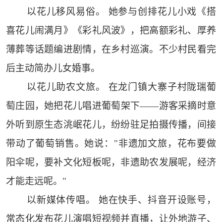
以花儿移风易俗。 她参与创排花儿小戏《搭
喜花儿闹满月》《彩礼风波》，把高额彩礼、厚养
薄葬等话题编进剧情，在乡村巡演。不少村民看完
后主动简办儿女婚事。
以花儿助农文旅。 在龙门镇大寨子村陇瑞葡
萄庄园，她把花儿唱进葡萄架下——游客采摘时意
外听到原生态洮岷花儿，纷纷驻足拍摄传播，间接
带动了葡萄销售。她说："非遗加文旅，花布要做
阳伞呢，要补文化短板呢，非遗助农发展呢，经济
才能走远呢。"
以新媒体传唱。 她在快手、抖音开设账号，
常态化发布花儿演唱短视频并直播，让外地游子、