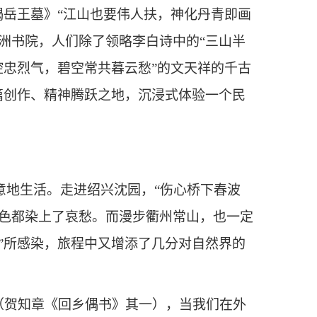
谒岳王墓》“江山也要伟人扶，神化丹青即画
洲书院，人们除了领略李白诗中的“三山半
腔忠烈气，碧空常共暮云愁”的文天祥的千古
篇创作、精神腾跃之地，沉浸式体验一个民
意地生活。走进绍兴沈园，“伤心桥下春波
春色都染上了哀愁。而漫步衢州常山，也一定
”所感染，旅程中又增添了几分对自然界的
”（贺知章《回乡偶书》其一），当我们在外