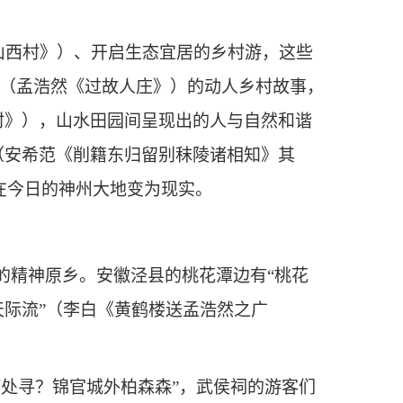
游山西村》）、开启生态宜居的乡村游，这些
麻”（孟浩然《过故人庄》）的动人乡村故事，
村》），山水田园间呈现出的人与自然和谐
（安希范《削籍东归留别秣陵诸相知》其
在今日的神州大地变为现实。
的精神原乡。安徽泾县的桃花潭边有“桃花
天际流”（李白《黄鹤楼送孟浩然之广
处寻？锦官城外柏森森”，武侯祠的游客们