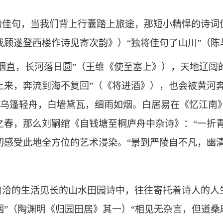
的佳句，当我们背上行囊踏上旅途，那短小精悍的诗词
我顾遂登西楼作诗见寄次韵》）“独将佳句了山川”（
烟直，长河落日圆”（王维《使至塞上》），天地辽阔
上来，奔流到海不复回”（《将进酒》），也会被黄河
乌篷轻舟，白墙黛瓦，细雨如烟。白居易在《忆江南
之春，那么刘嗣绾《自钱塘至桐庐舟中杂诗》：“一折
切感受此地全方位的艺术浸染。“景到严陵自不凡，幽
洽的生活见长的山水田园诗中，往往寄托着诗人的人生
烟”（陶渊明《归园田居》其一）“相见无杂言，但道桑