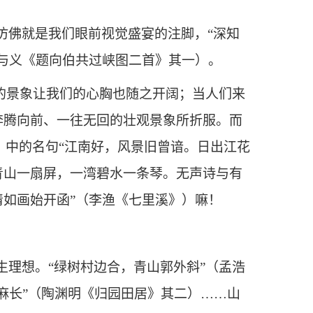
仿佛就是我们眼前视觉盛宴的注脚，“深知
陈与义《题向伯共过峡图二首》其一）。
的景象让我们的心胸也随之开阔；当人们来
奔腾向前、一往无回的壮观景象所折服。而
》中的名句“江南好，风景旧曾谙。日出江花
青山一扇屏，一湾碧水一条琴。无声诗与有
清如画始开函”（李渔《七里溪》）嘛！
理想。“绿树村边合，青山郭外斜”（孟浩
麻长”（陶渊明《归园田居》其二）……山