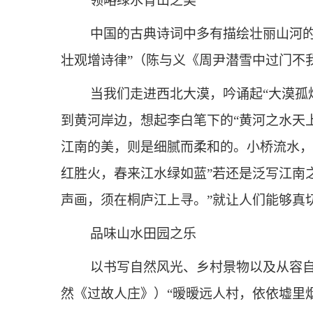
领略绿水青山之美
中国的古典诗词中多有描绘壮丽山河
壮观增诗律”（陈与义《周尹潜雪中过门不
当我们走进西北大漠，吟诵起“大漠孤
到黄河岸边，想起李白笔下的“黄河之水天
江南的美，则是细腻而柔和的。小桥流水，
红胜火，春来江水绿如蓝”若还是泛写江南
声画，须在桐庐江上寻。”就让人们能够真
品味山水田园之乐
以书写自然风光、乡村景物以及从容自
然《过故人庄》）“暧暧远人村，依依墟里