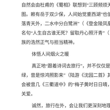
自然会由杜甫的《蜀相》联想到“三顾频烦
图。赖有岳于双少保，人间始觉重西湖”也
落青天外，二水中分白鹭洲”（《登金陵凤
名句“人生自古谁无死？留取丹心照汗青”
族的浩然正气与担当精神。
体悟人间烟火之暖
真正地“跟着诗词去旅行”，并不仅仅
绿，曾是惊鸿照影来”（陆游《沈园二首》
会被曾几《三衢道中》的“梅子黄时日日晴
关爱。
诚然，旅行在外，会让我们更深刻地理