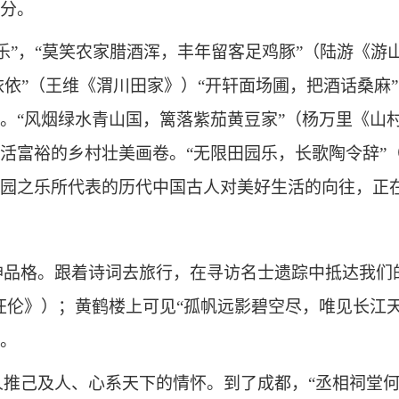
分。
乐”，“莫笑农家腊酒浑，丰年留客足鸡豚”（陆游《
依依”（王维《渭川田家》）“开轩面场圃，把酒话桑
。“风烟绿水青山国，篱落紫茄黄豆家”（杨万里《山
活富裕的乡村壮美画卷。“无限田园乐，长歌陶令辞”
园之乐所代表的历代中国古人对美好生活的向往，正
神品格。跟着诗词去旅行，在寻访名士遗踪中抵达我们
汪伦》）；黄鹤楼上可见“孤帆远影碧空尽，唯见长江
。
推己及人、心系天下的情怀。到了成都，“丞相祠堂何