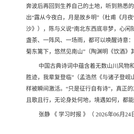
奔波后再回到生养自己的土地，听到熟悉的
出“露从今夜白，月是故乡明”（杜甫《月
沙》），陈与义说“南北东西底非梦，心闲
盏茶、一阵风、一场雨，都可以唤醒诗意：
菊东篱下，悠然见南山”（陶渊明《饮酒》
中国古典诗词中蕴含着无数山川风物
胜迹，我辈复登临”（孟浩然《与诸子登岘
样被瞬间激活。“只是征行自有诗”，真正
且歌且行，无论身处何地，境遇如何，都能
张静 《 学习时报 》（ 2026年06