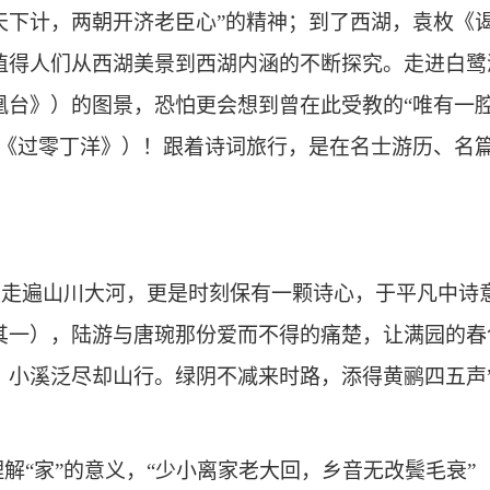
天下计，两朝开济老臣心”的精神；到了西湖，袁枚《
值得人们从西湖美景到西湖内涵的不断探究。走进白鹭
凰台》）的图景，恐怕更会想到曾在此受教的“唯有一
（《过零丁洋》）！跟着诗词旅行，是在名士游历、名
是走遍山川大河，更是时刻保有一颗诗心，于平凡中诗
其一），陆游与唐琬那份爱而不得的痛楚，让满园的
，小溪泛尽却山行。绿阴不减来时路，添得黄鹂四五声
解“家”的意义，“少小离家老大回，乡音无改鬓毛衰