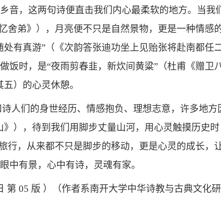
乡音，这两句诗便直击我们内心最柔软的地方。当我
夜忆舍弟》），月亮便不只是自然景物，更是一种情感的
随处有真游”（《次韵答张迪功坐上见贻张将赴南都任
做饭时，是“夜雨剪春韭，新炊间黄粱”（杜甫《赠卫
其五）的心灵休憩。
和诗人们的身世经历、情感抱负、理想志意，许多地方
山》），待到我们用脚步丈量山河，用心灵触摸历史
的旅行，从来都不只是脚步的移动，更是心灵的成长，
眼中有景，心中有诗，灵魂有家。
月24日 第 05 版 ）（作者系南开大学中华诗教与古典文