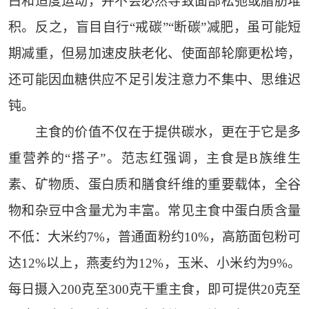
白和适度运动，并不会必然导致面部松弛或脂肪堆
积。反之，盲目自行“戒碳”“断碳”减肥，虽可能短
期减重，但易加速皮肤老化、使面部轮廓更松垮，
还可能因血糖供应不足引发注意力不集中、思维迟
钝。
主食的价值不仅在于提供碳水，更在于它是多
重营养的“搭子”。范志红强调，主食是B族维生
素、矿物质、蛋白质和膳食纤维的重要载体，全谷
物和杂豆中含量尤为丰富。常见主食中蛋白质含量
不低：大米约7%，普通面粉约10%，高筋面包粉可
达12%以上，燕麦约为12%，玉米、小米约为9%。
每日摄入200克至300克干重主食，即可提供20克至