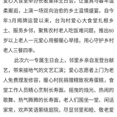
爱心大食堂举办长者集体生日会，让童真与暮年温
柔邂逅，上演一场双向治愈的乡土温情盛宴。自今
年3月揭牌运营以来，台沟村爱心大食堂扎根乡
土、服务乡邻，聚焦农村老人吃饭难问题，推出80
岁以上老人一元爱心用餐暖心举措，用心守护乡村
老人三餐四季。
此次六一专属生日会上，邻里乡亲自发登台献
艺，带来接地气的文艺汇演；爱心志愿者上门为老
人免费理发修容，暖心村民捐赠精致祝寿蛋糕，食
堂工作人员精心烹制长寿面。摇曳的烛光、热闹的
歌舞、热气腾腾的长寿面，老人们围坐一堂、闲话
家常，欢声笑语萦绕庭院，尽显邻里和睦、敬老爱