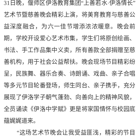
31日晚，偃师区伊洛教育集团“上善若水·伊洛情长”
艺术节暨慈善晚会精彩上演，将美育教育与慈善公
益深度融合，为六一佳节增添浓浓暖意。晚会前
期，学校开设爱心艺术市集，学生们将原创绘画、
书法、手工作品集中义卖，所有善款全部捐赠至慈
善机构，用于社会公益帮扶。晚会现场节目精彩纷
呈，民族舞、器乐合奏、诗朗诵、戏曲、亲子合唱
等多元节目轮番登场，师生同台、亲子携手，充分
展现了伊洛学子朝气蓬勃、向善向上的精神风貌，
全员诵读《伊洛中学赋》更是将家国情怀与校园底
蕴娓娓道来。
“这场艺术节晚会让我受益匪浅，精彩的节目