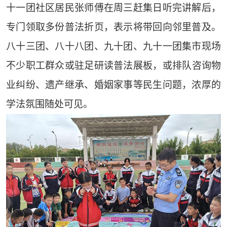
十一团社区居民
张师傅
在周三赶集日
听完讲解后，
专门领取多份普法折页，表示将带回向邻里普及。
八十三团、八十八团、九十团、九十一团集市
现场
不少
职工
群众或驻足研读普法展板，或排队咨询物
业纠纷、遗产继承、婚姻家事等民生问题，浓厚的
学法氛围随处可见。