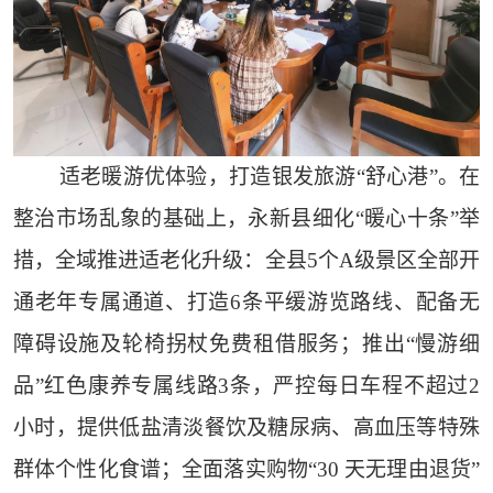
适老暖游优体验，打造银发旅游“舒心港”。在
整治市场乱象的基础上，永新县细化“暖心十条”举
措，全域推进适老化升级：全县5个A级景区全部开
通老年专属通道、打造6条平缓游览路线、配备无
障碍设施及轮椅拐杖免费租借服务；推出“慢游细
品”红色康养专属线路3条，严控每日车程不超过2
小时，提供低盐清淡餐饮及糖尿病、高血压等特殊
群体个性化食谱；全面落实购物“30 天无理由退货”