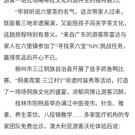
游客一站式领略粤桂文化同源共生的独特魅力。
“早就听说六堡茶的名气，这次带家人过来，
既能看三地非遗展演，又能陪孩子闯关学茶文化，
这趟旅程特别有意义。”来自广东的游客陈富达与
家人在六堡镇参加了“寻找茶六宝”NPC挑战任务，
赢得奖品后开心不已。
柳州市三江侗族自治县开展了徒手抓鱼鸭比
赛、“侗美霓裳·三江村T”非遗时装秀等活动，打造
了一场场侗族文化的盛宴，浓郁风情让游客沉醉。
桂林市阳朔县举办漓江中医夜市。针灸、推
拿、养生茶饮、八段锦教学……多家医疗机构的专
家团队免费出诊。澳大利亚游客沃伦体验后说：