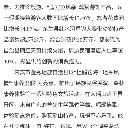
素，力推桨板游、“蓝刀鱼风暴”观赏游等产品，五
一假期接待游客人数同比增长13.46%，旅游花费同
比增长14.87%。东兰县红水河垂钓大赛带动农特产
品销售超2万公斤，综合消费约30万元。都安瑶族
自治县网红天窗持续火爆，周边民宿酒店入住率超
90％，彰显供给创新的消费潜力。
来宾市金秀瑶族自治县以“杜鹃花海”“瑶乡风
情”“康养度假”为亮点，推出了瑶族民俗展演、森林
康养体验等一系列特色文旅活动。在大瑶山盘王界
景区，来自广东的曾先生学跳竹竿舞、唱瑶族歌，
体验瑶族婚俗，购买瑶山特产，玩得不亦乐乎。他
在社交媒体上用“好玩、有趣、尽兴”3个词来总结