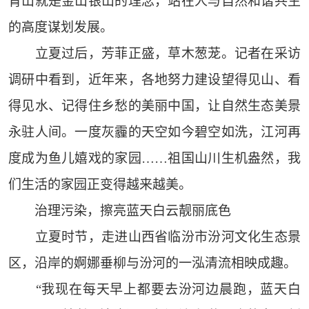
青山就是金山银山的理念，站在人与自然和谐共生
的高度谋划发展。
立夏过后，芳菲正盛，草木葱茏。记者在采访
调研中看到，近年来，各地努力建设望得见山、看
得见水、记得住乡愁的美丽中国，让自然生态美景
永驻人间。一度灰霾的天空如今碧空如洗，江河再
度成为鱼儿嬉戏的家园……祖国山川生机盎然，我
们生活的家园正变得越来越美。
治理污染，擦亮蓝天白云靓丽底色
立夏时节，走进山西省临汾市汾河文化生态景
区，沿岸的婀娜垂柳与汾河的一泓清流相映成趣。
“我现在每天早上都要去汾河边晨跑，蓝天白