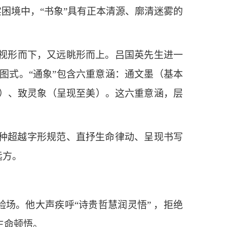
实困境中，“书象”具有正本清源、廓清迷雾的
审视形而下，又远眺形而上。吕国英先生进一
图式。“通象”包含六重意涵：通文墨（基本
）、致灵象（呈现至美）。这六重意涵，层
一种超越字形规范、直抒生命律动、呈现书写
远方。
验场。他大声疾呼“诗贵哲慧润灵悟” ，拒绝
生命顿悟。