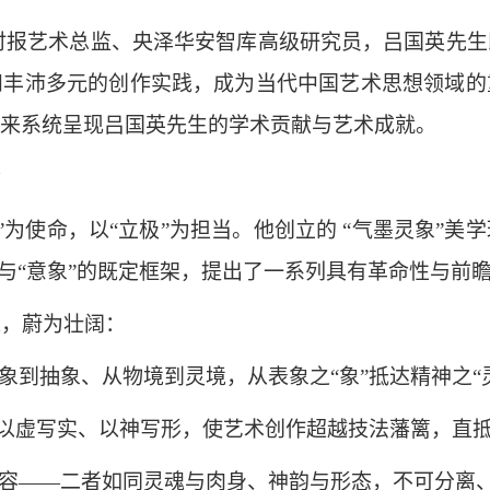
时报艺术总监、央泽华安智库高级研究员，吕国英先生
和丰沛多元的创作实践，成为当代中国艺术思想领域的
来系统呈现吕国英先生的学术贡献与艺术成就。
命
”为使命，以“立极”为担当。他创立的 “气墨灵象”
”与“意象”的既定框架，提出了一系列具有革命性与前
进，蔚为壮阔：
具象到抽象、从物境到灵境，从表象之“象”抵达精神之
驭墨、以虚写实、以神写形，使艺术创作超越技法藩篱，直
式内容——二者如同灵魂与肉身、神韵与形态，不可分离