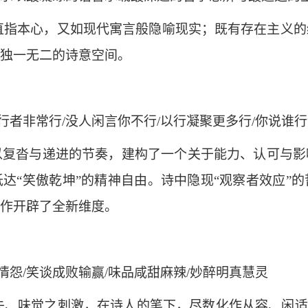
直指本心，又如现代寓言般隐喻现实；既有存在主义的
独一无二的诗意空间。
行者非常行/没人闲言你不行/以行凝聚更多行/你说谁
，以复沓与递进的节奏，建构了一个关于能力、认可与
达“笑傲乾坤”的精神自由。诗中隐现“观察者效应”
作开辟了全新维度。
情怨/笑谈成败输赢/味品咸甜麻辣/妙醉明真慧灵
失、味觉之刺激，在诗人的笔下，尽数化作从容、闲适