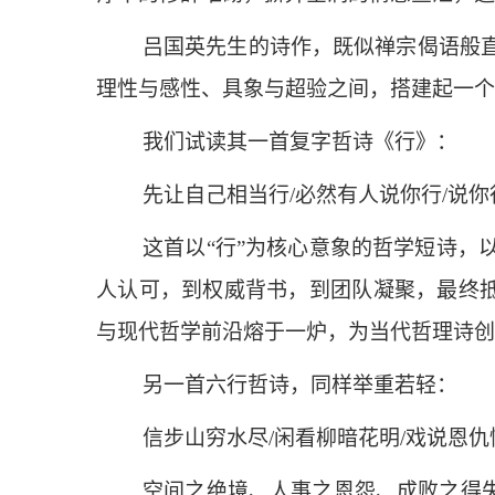
吕国英先生的诗作，既似禅宗偈语般
理性与感性、具象与超验之间，搭建起一个
我们试读其一首复字哲诗《行》：
先让自己相当行/必然有人说你行/说你
这首以“行”为核心意象的哲学短诗
人认可，到权威背书，到团队凝聚，最终抵
与现代哲学前沿熔于一炉，为当代哲理诗创
另一首六行哲诗，同样举重若轻：
信步山穷水尽/闲看柳暗花明/戏说恩仇
空间之绝境、人事之恩怨、成败之得