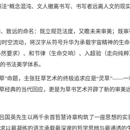
书法”概念混沌、文人撤离书写、书写者远离人文的现
放的、致远的命名：既立规范法度，又瞻未来审美；既
墨的时空流动，将汉字从符号升华为承载宇宙精神的生命
必然要求）、和节律（生命交响）、入超验（走向纯粹
的书法美学体系。
草”命题，主张狂草艺术的终极追求应是“灵草”——
狂草经典的当代回应，更是为草书艺术开辟了新的审美
醒
者，吕国英先生以两千余首哲慧诗章构筑了一座思想的实
求以最凝练的语言承载最深邃的哲学思辨与最通透的