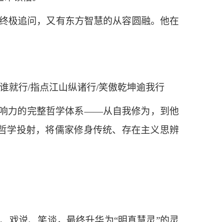
终极追问，又有东方智慧的从容圆融。他在
行谁就行/指点江山纵诸行/笑傲乾坤逾我行
影响力的完整哲学体系——从自我修为，到他
的哲学投射，将儒家修身传统、存在主义思辨
、戏说、笑谈，最终升华为“明真慧灵”的灵