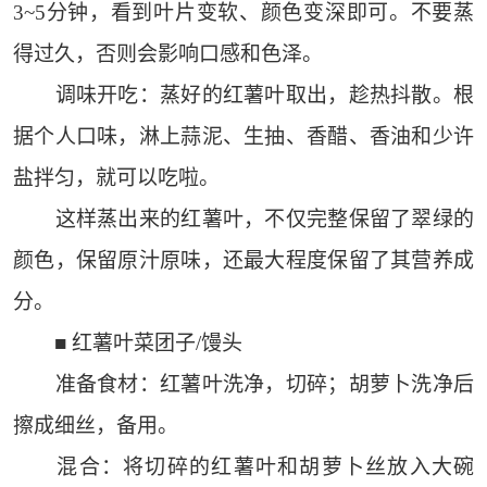
3~5分钟，看到叶片变软、颜色变深即可。不要蒸
得过久，否则会影响口感和色泽。
调味开吃：蒸好的红薯叶取出，趁热抖散。根
据个人口味，淋上蒜泥、生抽、香醋、香油和少许
盐拌匀，就可以吃啦。
这样蒸出来的红薯叶，不仅完整保留了翠绿的
颜色，保留原汁原味，还最大程度保留了其营养成
分。
■ 红薯叶菜团子/馒头
准备食材：红薯叶洗净，切碎；胡萝卜洗净后
擦成细丝，备用。
混合：将切碎的红薯叶和胡萝卜丝放入大碗