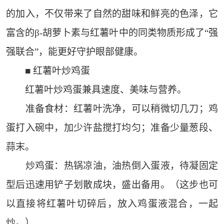
的加入，不仅带来了自然的甜味和鲜亮的色泽，它
富含的β-胡萝卜素与红薯叶中的同类物质形成了“强
强联合”，能更好守护眼部健康。
■ 红薯叶炒鸡蛋
红薯叶炒鸡蛋兼具速度、美味与营养。
准备食材：红薯叶洗净，可以稍微切几刀；鸡
蛋打入碗中，加少许盐搅打均匀；准备少量葱段、
蒜末。
炒鸡蛋：热锅凉油，油热倒入蛋液，待凝固定
型后迅速用铲子划散成块，盛出备用。（这步也可
以直接将红薯叶切碎后，放入鸡蛋液混合，一起
炒。）