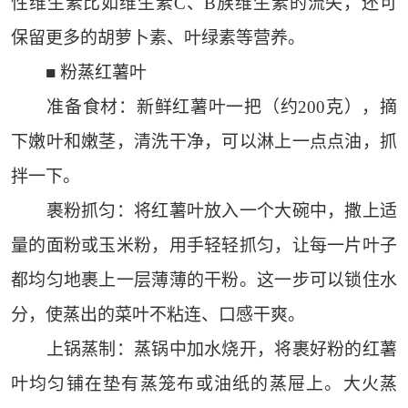
性维生素比如维生素C、B族维生素的流失，还可
保留更多的胡萝卜素、叶绿素等营养。
■ 粉蒸红薯叶
准备食材：新鲜红薯叶一把（约200克），摘
下嫩叶和嫩茎，清洗干净，可以淋上一点点油，抓
拌一下。
裹粉抓匀：将红薯叶放入一个大碗中，撒上适
量的面粉或玉米粉，用手轻轻抓匀，让每一片叶子
都均匀地裹上一层薄薄的干粉。这一步可以锁住水
分，使蒸出的菜叶不粘连、口感干爽。
上锅蒸制：蒸锅中加水烧开，将裹好粉的红薯
叶均匀铺在垫有蒸笼布或油纸的蒸屉上。大火蒸