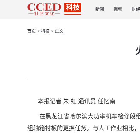
科技
新闻
视频
财
首页
>
科技
> 正文
本报记者 朱 虹 通讯员 任忆南
在黑龙江省哈尔滨大功率机车检修段组合库
组轴箱衬板的更换任务。与人工作业相比，