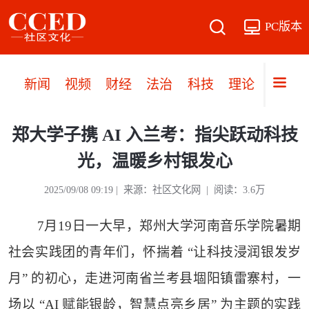
PC版本
新闻
视频
财经
法治
科技
理论
党建
郑大学子携 AI 入兰考：指尖跃动科技
光，温暖乡村银发心
2025/09/08 09:19 | 来源：社区文化网 | 阅读：3.6万
7月19日一大早，郑州大学河南音乐学院暑期
社会实践团的青年们，怀揣着 “让科技浸润银发岁
月” 的初心，走进河南省兰考县堌阳镇雷寨村，一
场以 “AI 赋能银龄，智慧点亮乡居” 为主题的实践