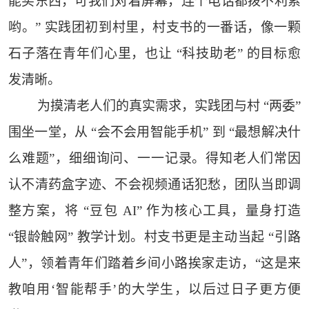
能买东西，可我们对着屏幕，连个电话都拨不利索
哟。” 实践团初到村里，村支书的一番话，像一颗
石子落在青年们心里，也让 “科技助老” 的目标愈
发清晰。
为摸清老人们的真实需求，实践团与村 “两委”
围坐一堂，从 “会不会用智能手机” 到 “最想解决什
么难题”，细细询问、一一记录。得知老人们常因
认不清药盒字迹、不会视频通话犯愁，团队当即调
整方案，将 “豆包 AI” 作为核心工具，量身打造
“银龄触网” 教学计划。村支书更是主动当起 “引路
人”，领着青年们踏着乡间小路挨家走访，“这是来
教咱用‘智能帮手’的大学生，以后过日子更方便