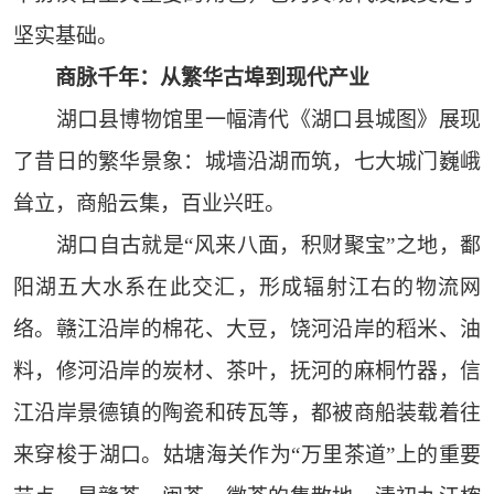
坚实基础。
商脉千年：从繁华古埠到现代产业
湖口县博物馆里一幅清代《湖口县城图》展现
了昔日的繁华景象：城墙沿湖而筑，七大城门巍峨
耸立，商船云集，百业兴旺。
湖口自古就是“风来八面，积财聚宝”之地，鄱
阳湖五大水系在此交汇，形成辐射江右的物流网
络。赣江沿岸的棉花、大豆，饶河沿岸的稻米、油
料，修河沿岸的炭材、茶叶，抚河的麻桐竹器，信
江沿岸景德镇的陶瓷和砖瓦等，都被商船装载着往
来穿梭于湖口。姑塘海关作为“万里茶道”上的重要