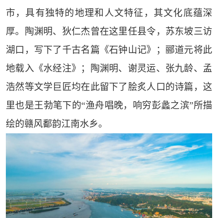
市，具有独特的地理和人文特征，其文化底蕴深
厚。陶渊明、狄仁杰曾在这里任县令，苏东坡三访
湖口，写下了千古名篇《石钟山记》；郦道元将此
地载入《水经注》；陶渊明、谢灵运、张九龄、孟
浩然等文学巨匠均在此留下了脍炙人口的诗篇，这
里也是王勃笔下的“渔舟唱晚，响穷彭蠡之滨”所描
绘的赣风鄱韵江南水乡。