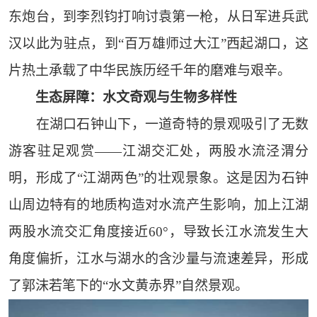
东炮台，到李烈钧打响讨袁第一枪，从日军进兵武
汉以此为驻点，到“百万雄师过大江”西起湖口，这
片热土承载了中华民族历经千年的磨难与艰辛。
生态屏障：水文奇观与生物多样性
在湖口石钟山下，一道奇特的景观吸引了无数
游客驻足观赏——江湖交汇处，两股水流泾渭分
明，形成了“江湖两色”的壮观景象。这是因为石钟
山周边特有的地质构造对水流产生影响，加上江湖
两股水流交汇角度接近60°，导致长江水流发生大
角度偏折，江水与湖水的含沙量与流速差异，形成
了郭沫若笔下的“水文黄赤界”自然景观。