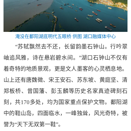
淹没在鄱阳湖底明代五眼桥 供图 湖口融媒体中心
“苏轼飘然去不还，长留韵墨石钟山。行吟翠
岫追风雅，诗在悬岩碧水间。”湖口石钟山不仅有
着奇特的地质景观，更是文人墨客的心灵栖息地。
山上还有唐魏徵、宋王安石、苏东坡、黄庭坚、清
郑板桥、曾国藩、彭玉麟等历史名家真迹碑刻石
刻，共170多处，均为国家重点保护文物。鄱阳湖
中的鞋山岛，四面临水，一峰独耸，风光奇特，被
誉为“天下无双第一鞋”。