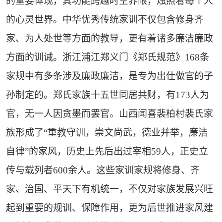
的重要体现，其功能跨越时空界限，烛照着每个人
的心灵世界。中华优秀传统家训不仅包含修身齐
家、为人处世等方面的教导，更有着诸多廉洁廉政
方面的训诫。浙江浦江郑义门《郑氏规范》168条
家规中有多条涉及廉政廉洁，是专为出仕做官的子
孙制定的。郑氏家族十五世同居共财，有173人为
官，无一人因贪墨而罢官。山西闻喜裴柏村裴氏家
族形成了“重教守训，崇文尚武，德业并举，廉洁
自律”的家风，历史上先后出过宰相59人，正史立
传与载列者600余人。这些家训家规将修身、齐
家、治国、平天下有机统一，不仅对家族发展兴旺
起到重要的规训、保障作用，更为后世推进家风建