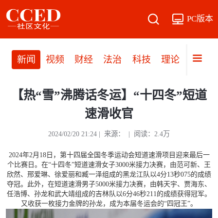
PC版本
新闻
视频
财经
法治
科技
理论
党建
【热“雪”沸腾话冬运】“十四冬”短道
速滑收官
2024/02/20 21:24 | 来源： | 阅读：2.4万
2024年2月18日，第十四届全国冬季运动会短道速滑项目迎来最后一
个比赛日。在“十四冬”短道速滑女子3000米接力决赛，由范可新、王
欣然、邢爱琳、徐爱丽和臧一泽组成的黑龙江队以4分13秒075的成绩
夺冠。此外，在短道速滑男子5000米接力决赛，由韩天宇、贾海东、
任浩博、孙龙和武大靖组成的吉林队以6分46秒211的成绩获得冠军。
又收获一枚接力金牌的孙龙，成为本届冬运会的“四冠王”。