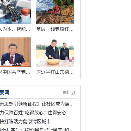
以人为本、智能向善 总书记引领推动这项“年轻的事业”
基层一线党旗红丨挺膺冲锋 同心战风雨
庆祝中国共产党成立105周年大会在京隆重举行
习近平在山东德州考察
要闻
更多
新思想引领新征程】让社区成为居民最放心最安心的港湾
力保障百姓“吃得放心”“住得安心”
快打造活力健康湾区城市
州“村字号” 书写“民乐”与“民富”和谐共进