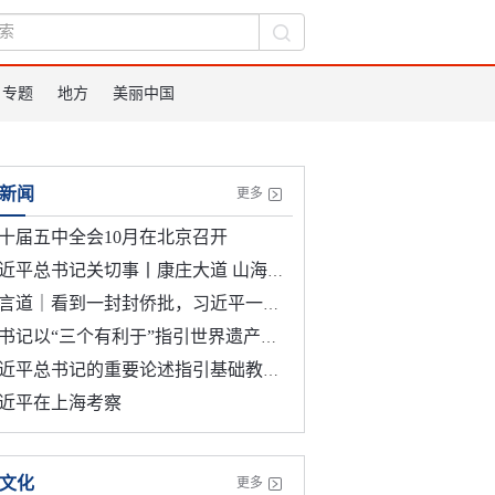
专题
地方
美丽中国
新闻
更多
十届五中全会10月在北京召开
近平总书记关切事丨康庄大道 山海偕行
言道｜看到一封封侨批，习近平一席话意味深长
书记以“三个有利于”指引世界遗产申报保护
近平总书记的重要论述指引基础教育改革发展开创新局面
近平在上海考察
文化
更多