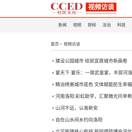
视频访谈
新闻
视频
财经
法治
科技
首页
>
视频访谈
建设公园城市 绘就宜居城市新画卷
宴天下·宴乐：一席武皇宴，半部河
精治绣美城市底色 文体赋能民生幸
河南洛阳:彩虹助学，汇聚微光托举
山河不远，认准新安
自在山水间乡约向洛阳
立足新疆核心枢纽 新铝借链博会深化