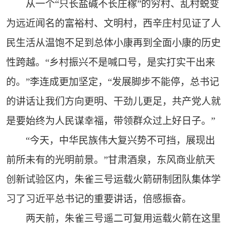
从一个“只长盐碱不长庄稼”的穷村、乱村蜕变
为远近闻名的富裕村、文明村，西辛庄村见证了人
民生活从温饱不足到总体小康再到全面小康的历史
性跨越。“乡村振兴不是喊口号，是实打实干出来
的。”李连成更加坚定，“发展脚步不能停，总书记
的讲话让我们方向更明、干劲儿更足，共产党人就
是要始终为人民谋幸福，带领群众过上好日子。”
“今天，中华民族伟大复兴势不可挡，展现出
前所未有的光明前景。”甘肃酒泉，东风商业航天
创新试验区内，朱雀三号运载火箭研制团队集体学
习了习近平总书记的重要讲话，倍感振奋。
两天前，朱雀三号遥二可复用运载火箭在这里