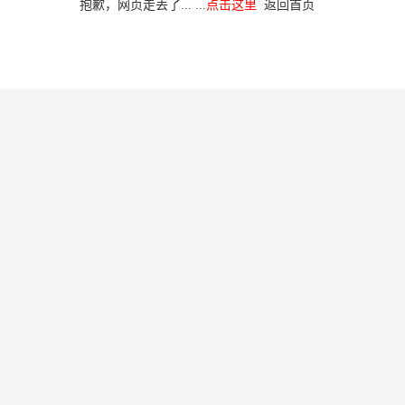
抱歉，网页走丢了... ...
点击这里
返回首页